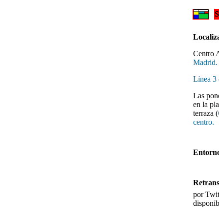
Localiz
Centro 
Madrid.
Línea 3
Las pone
en la pl
terraza (
centro.
Entorno
Retran
por Twit
disponib