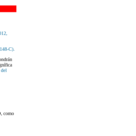
012,
148-C).
pondrán
gnífica
 del
ED, como