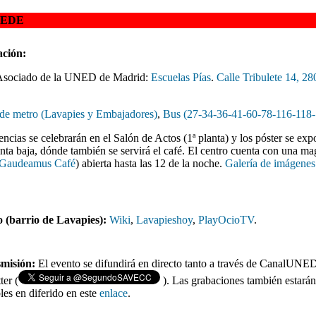
SEDE
ación:
Asociado de la UNED de Madrid:
Escuelas Pías
.
Calle Tribulete 14, 28
 de metro (Lavapies y Embajadores)
,
Bus (27-34-36-41-60-78-116-118-
ncias se celebrarán en el Salón de Actos (1ª planta) y los póster se ex
anta baja, dónde también se servirá el café. El centro cuenta con una ma
Gaudeamus Café
) abierta hasta las 12 de la noche.
Galería de imágenes
 (barrio de Lavapies):
Wiki
,
Lavapieshoy
,
PlayOcioTV
.
smisión:
El evento se difundirá en directo tanto a través de CanalUN
ter (
). Las grabaciones también estarán
les en diferido en este
enlace
.